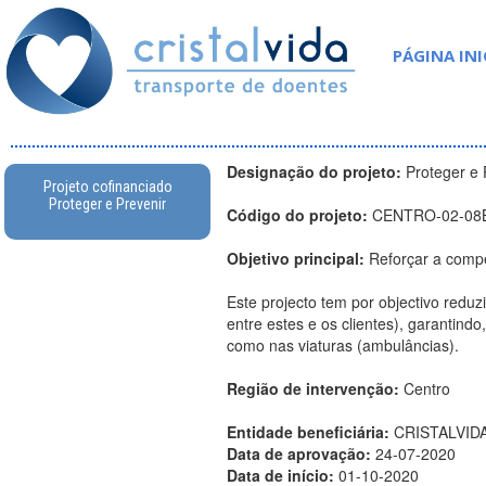
PÁGINA INI
Designação do projeto:
Proteger e 
Projeto cofinanciado
Proteger e Prevenir
Código do projeto:
CENTRO-02-08
Objetivo principal:
Reforçar a comp
Este projecto tem por objectivo reduz
entre estes e os clientes), garantindo
como nas viaturas (ambulâncias).
Região de intervenção:
Centro
Entidade beneficiária:
CRISTALVID
Data de aprovação:
24-07-2020
Data de início:
01-10-2020