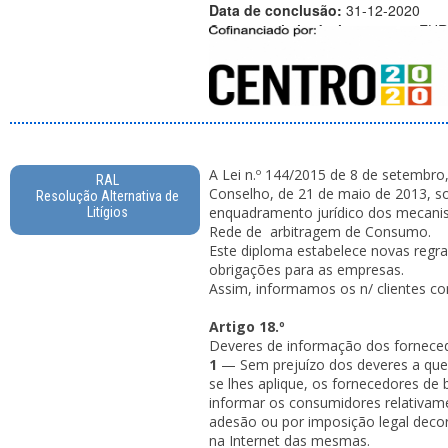
Data de conclusão:
31-12-2020
Custo total elegível:
14 366,40 EUR
Apoio financeiro da União Europei
A Lei n.º 144/2015 de 8 de setembro
RAL
Conselho, de 21 de maio de 2013, so
Resolução Alternativa de
enquadramento jurídico dos mecanism
Litígios
Rede de arbitragem de Consumo.
Este diploma estabelece novas regra
obrigações para as empresas.
Assim, informamos os n/ clientes co
Artigo 18.º
Deveres de informação dos forneced
1
— Sem prejuízo dos deveres a que 
se lhes aplique, os fornecedores de 
informar os consumidores relativame
adesão ou por imposição legal decorr
na Internet das mesmas.